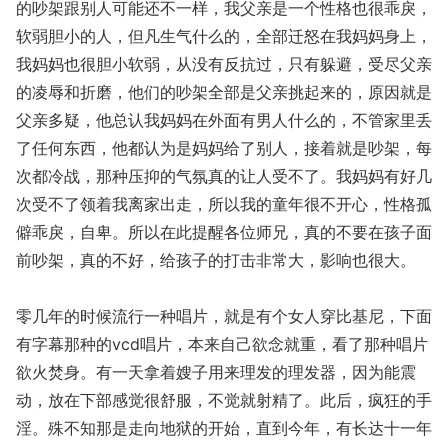
的吵架跟别人可能还不一样，我父亲是一个性格也很乖戾，
软弱胆小的人，但凡生气什么的，全部迁怒在我妈妈身上，
我妈妈也很胆小软弱，从没有反抗过，只有躲避，受尽父亲
的凌辱和折磨，他们的吵架全部是父亲挑起来的，原因就是
父亲多疑，他总认我妈妈在外面有男人什么的，不管家里丢
了任何东西，他都认为是妈妈给了别人，接着就是吵架，每
次都冷战，那种压抑的气氛真的让人受不了。我妈妈有好几
次受不了领着我离家出走，所以我的童年很不开心，性格孤
僻乖戾，自卑。所以在此提醒各位师兄，真的不要在孩子面
前吵架，真的不好，给孩子的打击非常大，影响也很大。
零几年的时候流行一种唱片，就是有个女人穿比基尼，下面
有字幕那种的vcd唱片，本来自己欲念就重，看了那种唱片
欲火焚身。有一天拿着嫂子用来理发的理发器，因为能震
动，放在下部感觉很舒服，不觉就射精了。此后，疯狂的手
淫。殊不知那是走向地狱的开始，直到今年，有长达十一年