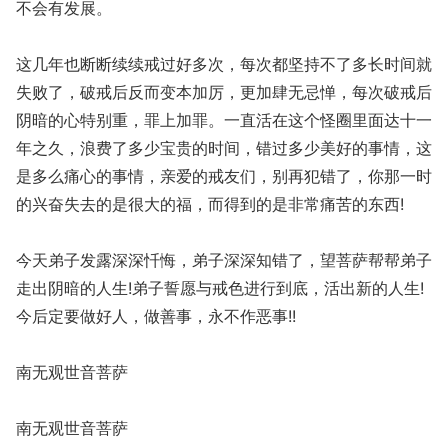
不会有发展。
这几年也断断续续戒过好多次，每次都坚持不了多长时间就
失败了，破戒后反而变本加厉，更加肆无忌惮，每次破戒后
阴暗的心特别重，罪上加罪。一直活在这个怪圈里面达十一
年之久，浪费了多少宝贵的时间，错过多少美好的事情，这
是多么痛心的事情，亲爱的戒友们，别再犯错了，你那一时
的兴奋失去的是很大的福，而得到的是非常痛苦的东西!
今天弟子发露深深忏悔，弟子深深知错了，望菩萨帮帮弟子
走出阴暗的人生!弟子誓愿与戒色进行到底，活出新的人生!
今后定要做好人，做善事，永不作恶事!!
南无观世音菩萨
南无观世音菩萨