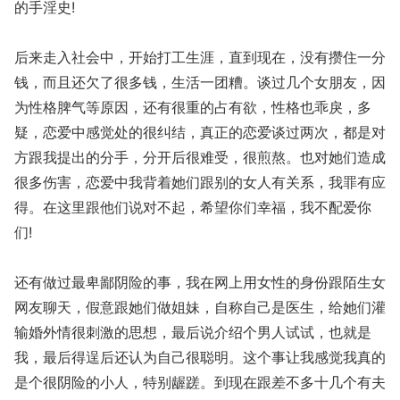
的手淫史!
后来走入社会中，开始打工生涯，直到现在，没有攒住一分
钱，而且还欠了很多钱，生活一团糟。谈过几个女朋友，因
为性格脾气等原因，还有很重的占有欲，性格也乖戾，多
疑，恋爱中感觉处的很纠结，真正的恋爱谈过两次，都是对
方跟我提出的分手，分开后很难受，很煎熬。也对她们造成
很多伤害，恋爱中我背着她们跟别的女人有关系，我罪有应
得。在这里跟他们说对不起，希望你们幸福，我不配爱你
们!
还有做过最卑鄙阴险的事，我在网上用女性的身份跟陌生女
网友聊天，假意跟她们做姐妹，自称自己是医生，给她们灌
输婚外情很刺激的思想，最后说介绍个男人试试，也就是
我，最后得逞后还认为自己很聪明。这个事让我感觉我真的
是个很阴险的小人，特别龌蹉。到现在跟差不多十几个有夫