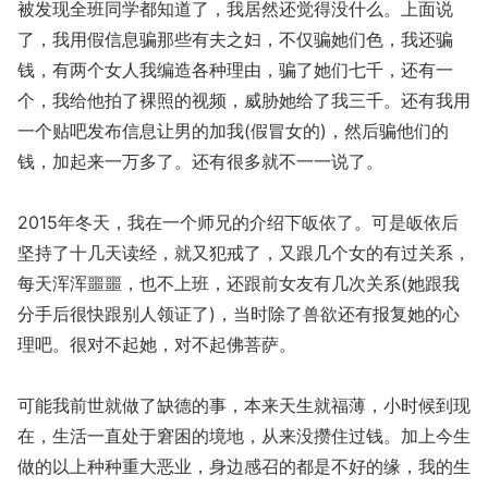
被发现全班同学都知道了，我居然还觉得没什么。上面说
了，我用假信息骗那些有夫之妇，不仅骗她们色，我还骗
钱，有两个女人我编造各种理由，骗了她们七千，还有一
个，我给他拍了裸照的视频，威胁她给了我三千。还有我用
一个贴吧发布信息让男的加我(假冒女的)，然后骗他们的
钱，加起来一万多了。还有很多就不一一说了。
2015年冬天，我在一个师兄的介绍下皈依了。可是皈依后
坚持了十几天读经，就又犯戒了，又跟几个女的有过关系，
每天浑浑噩噩，也不上班，还跟前女友有几次关系(她跟我
分手后很快跟别人领证了)，当时除了兽欲还有报复她的心
理吧。很对不起她，对不起佛菩萨。
可能我前世就做了缺德的事，本来天生就福薄，小时候到现
在，生活一直处于窘困的境地，从来没攒住过钱。加上今生
做的以上种种重大恶业，身边感召的都是不好的缘，我的生