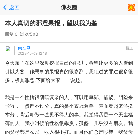
返回
佛友圈
本人真切的邪淫果报，望以我为鉴
回复:0 浏览:
503
佛友网
楼主
2023-10-09 12:18
今天弟子在这里深度挖掘自己的罪过，希望让更多的人看到
引以为鉴，作恶事的果报真的很惨烈，我犯过的罪过很多很
多，极其罪恶!下面给大家一一说起。
我是一个性格很阴暗复杂的人，可以用卑鄙、龌龊、阴险来
形容，一点都不过分，真的是个衣冠禽兽，表面看起来还挺
本分，背后却做一些见不得人的事。我觉得我是一个天生福
薄的人，我小时候的性格很乖戾，孤僻，几乎没有朋友。我
的父母都是农民，收入很不好。而且他们总是吵架，我父母