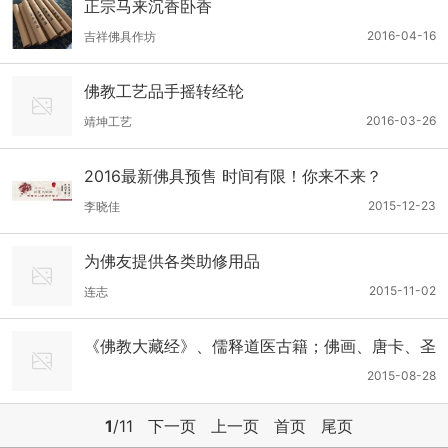
正宗马来沉香卧香
2016-04-16
吉祥佛具作坊
佛教工艺品手摇转经轮
2016-03-26
靖坤工艺
2016最新佛具预售 时间有限！你来不来？
2015-12-23
李晓佳
为佛友提供各类助修用品
2015-11-02
连志
《佛教大藏经》、儒释道医古籍；佛画、唐卡、圣
贤画(可订制)、铜铸佛像；中药养生香【法物流通
2015-08-28
处】
1
/11
下一页
上一页
首页
尾页