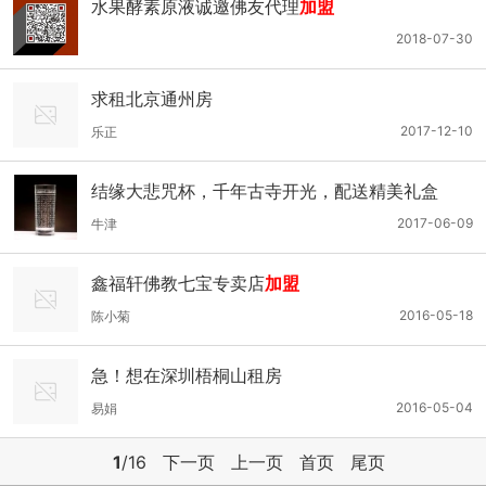
水果酵素原液诚邀佛友代理
加盟
2018-07-30
求租北京通州房
2017-12-10
乐正
结缘大悲咒杯，千年古寺开光，配送精美礼盒
2017-06-09
牛津
鑫福轩佛教七宝专卖店
加盟
2016-05-18
陈小菊
急！想在深圳梧桐山租房
2016-05-04
易娟
1
/16
下一页
上一页
首页
尾页