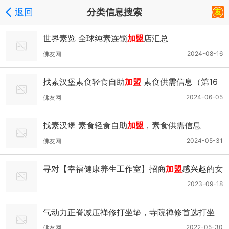
返回
分类信息搜索
世界素览 全球纯素连锁
加盟
店汇总
2024-08-16
佛友网
找素汉堡素食轻食自助
加盟
素食供需信息（第16
期）
2024-06-05
佛友网
找素汉堡 素食轻食自助
加盟
，素食供需信息
2024-05-31
佛友网
寻对【幸福健康养生工作室】招商
加盟
感兴趣的女
伴侣或合作伙伴
2023-09-18
气动力正脊减压禅修打坐垫，寺院禅修首选打坐
垫！
2022-05-30
佛友网