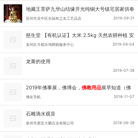
地藏王菩萨九华山结缘开光纯铜大号镇宅居家供奉
铜工艺品家居摆设
2019-09-21
苏州市吴中区光福有之友工艺品店
慈生堂 【有机认证】大米 2.5kg 天然农耕种植 安
全食品
2019-09-04
袁州区月都乐淘网购服务中心
龙膏的使用
2019-07-28
2019年佛事展，佛博会，
佛教用品
展早知道（佛
宝网整理发布）
2018-11-07
佛友导航
石雕滴水观音
2018-06-28
泉州市惠安大鹏石业有限公司