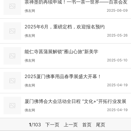
茶禅墨韵再续申城！一书一茶一世界——百茶会友
展静安站启幕
2025-06-09
佛友网
2025年6月，重磅定档，欢迎报名预约
2025-05-26
佛友网
能仁寺菖蒲展解锁“雁山心旅”新美学
2025-05-10
佛友网
2025厦门佛事用品春季展盛大开幕！
2025-04-19
佛友网
厦门佛博会大会活动全日程 “文化+”开拓行业发展
新思路
2025-04-19
佛友网
1
/103
下一页
上一页
首页
尾页