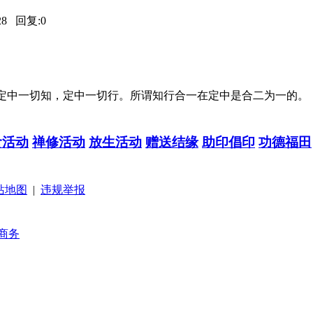
28
回复:
0
定中一切知，定中一切行。所谓知行合一在定中是合二为一的。
食活动
禅修活动
放生活动
赠送结缘
助印倡印
功德福田
站地图
|
违规举报
商务