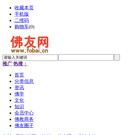
收藏本页
手机版
二维码
购物车
(
0
)
推广
热搜：
首页
分类信息
资讯
佛学
文化
知识
会员中心
佛教商务
佛友圈子