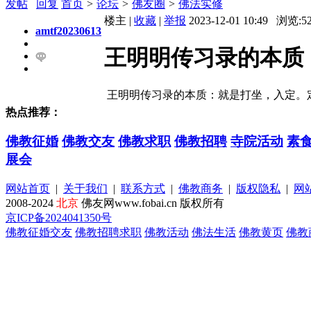
发帖
回复
首页
>
论坛
>
佛友圈
>
佛法实修
楼主 |
收藏
|
举报
2023-12-01 10:49 浏览:
5
amtf20230613
王明明传习录的本质
王明明传习录的本质：就是打坐，入定。
热点推荐：
佛教征婚
佛教交友
佛教求职
佛教招聘
寺院活动
素
展会
网站首页
|
关于我们
|
联系方式
|
佛教商务
|
版权隐私
|
网
2008-2024
北京
佛友网www.fobai.cn 版权所有
京ICP备2024041350号
佛教征婚交友
佛教招聘求职
佛教活动
佛法生活
佛教黄页
佛教