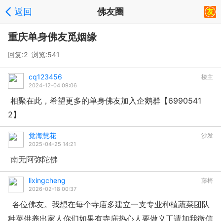
返回
佛友圈
重庆单身佛友觅姻缘
回复:2 浏览:
541
cq123456
楼主
2024-12-04 09:06
相聚在此，希望更多的单身佛友加入企鹅群【6990541
2】
觉海慧花
沙发
2025-04-25 14:21
南无阿弥陀佛
lixingcheng
藤椅
2026-02-18 00:37
各位佛友。我想在每个寺庙多建立一支专业种植蔬菜团队
种菜供养出家人你们如果有寺庙热心人要做义工请加我微信