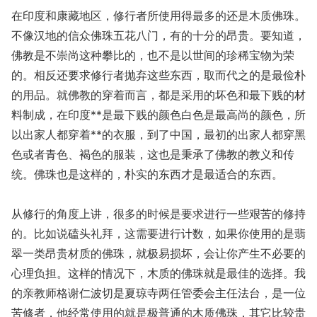
在印度和康藏地区，修行者所使用得最多的还是木质佛珠。
不像汉地的信众佛珠五花八门，有的十分的昂贵。要知道，
佛教是不崇尚这种攀比的，也不是以世间的珍稀宝物为荣
的。相反还要求修行者抛弃这些东西，取而代之的是最俭朴
的用品。就佛教的穿着而言，都是采用的坏色和最下贱的材
料制成，在印度**是最下贱的颜色白色是最高尚的颜色，所
以出家人都穿着**的衣服，到了中国，最初的出家人都穿黑
色或者青色、褐色的服装，这也是秉承了佛教的教义和传
统。佛珠也是这样的，朴实的东西才是最适合的东西。
从修行的角度上讲，很多的时候是要求进行一些艰苦的修持
的。比如说磕头礼拜，这需要进行计数，如果你使用的是翡
翠一类昂贵材质的佛珠，就极易损坏，会让你产生不必要的
心理负担。这样的情况下，木质的佛珠就是最佳的选择。我
的亲教师格谢仁波切是夏琼寺两任管委会主任法台，是一位
苦修者，他经常使用的就是极普通的木质佛珠，其它比较贵