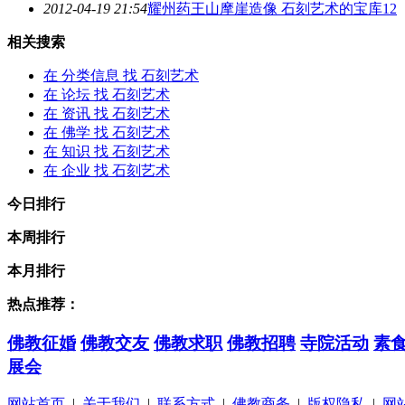
2012-04-19 21:54
耀州药王山摩崖造像
石刻艺术
的宝库12
相关搜索
在
分类信息
找 石刻艺术
在
论坛
找 石刻艺术
在
资讯
找 石刻艺术
在
佛学
找 石刻艺术
在
知识
找 石刻艺术
在
企业
找 石刻艺术
今日排行
本周排行
本月排行
热点推荐：
佛教征婚
佛教交友
佛教求职
佛教招聘
寺院活动
素
展会
网站首页
|
关于我们
|
联系方式
|
佛教商务
|
版权隐私
|
网