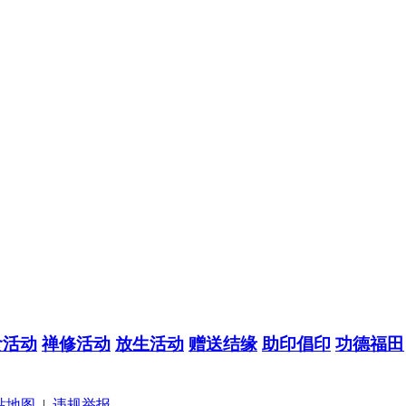
食活动
禅修活动
放生活动
赠送结缘
助印倡印
功德福田
站地图
|
违规举报