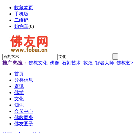
收藏本页
手机版
二维码
购物车
(
0
)
推广
热搜：
佛教文化
佛像
石刻艺术
敦煌
智者大师
佛教艺
首页
分类信息
资讯
佛学
文化
知识
会员中心
佛教商务
佛友圈子