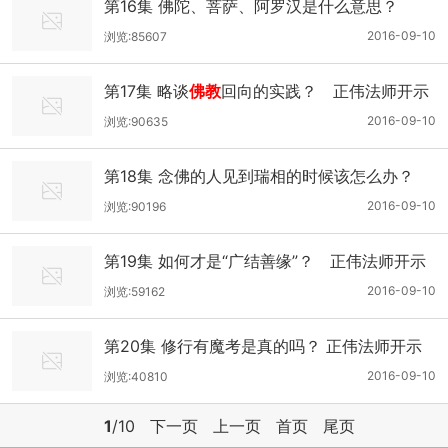
第16集 佛陀、菩萨、阿罗汉是什么意思？
2016-09-10
浏览:85607
第17集 略谈
佛教
回向的实践？ 正伟法师开示
2016-09-10
浏览:90635
第18集 念佛的人见到瑞相的时候该怎么办？
正伟法师开示
2016-09-10
浏览:90196
第19集 如何才是“广结善缘”？ 正伟法师开示
2016-09-10
浏览:59162
第20集 修行有魔考是真的吗？ 正伟法师开示
2016-09-10
浏览:40810
1
/10
下一页
上一页
首页
尾页