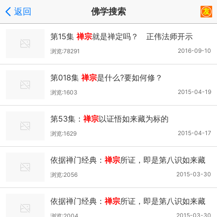
返回
佛学搜索
第15集
禅宗
就是禅定吗？ 正伟法师开示
2016-09-10
浏览:78291
第018集
禅宗
是什么?要如何修？
2015-04-19
浏览:1603
第53集：
禅宗
以证悟如来藏为标的
2015-04-17
浏览:1629
依据禅门经典：
禅宗
所证，即是第八识如来藏
2015-03-30
浏览:2056
依据禅门经典：
禅宗
所证，即是第八识如来藏
二
2015-03-30
浏览:2004