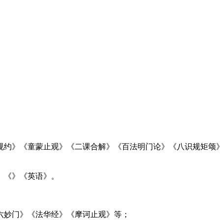
规约》《童蒙止观》《二课合解》《百法明门论》《八识规矩颂
》《》《英语》。
六妙门》《法华经》《摩诃止观》等；