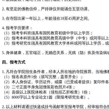
2. 有坚定的佛教信仰，严持律仪并能诵念五堂功课。
3. 在寺院出家一年以上，年龄须在18至45周岁之间。
4. 报考学历要求：
（1）报考专科班须具有国民教育初级中学以上学历；
（2）报考本科班须具有国民教育高级中学（中专）或同等以
（3）报考研究生须具有国民教育大学本科或同等以上学历，
5. 身体健康，五官端正，无婚恋关系，无残（隐）疾及传染
四、报考方式
1. 凡符合学院招生条件者，经本人所在地的寺院推荐、当地
（1）报名表原件1份（填写完整，盖章齐全）；
（2）本人身份证、学历证件、戒牒（已受戒者提供）复印件各
（3）二寸正面半身免冠僧装彩色照片4张；
（4）县级以上医院体检表（须包括乙肝检查）1份；
（5）8000字以上专业论文1篇（限报考研究生者）。
2. 以上材料请通过快递或挂号函邮寄至报考学院，经审核符