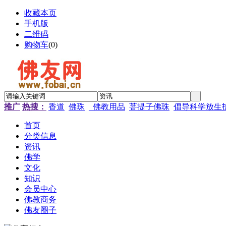
收藏本页
手机版
二维码
购物车
(
0
)
推广
热搜：
香道
佛珠
_佛教用品
菩提子佛珠
倡导科学放生
首页
分类信息
资讯
佛学
文化
知识
会员中心
佛教商务
佛友圈子