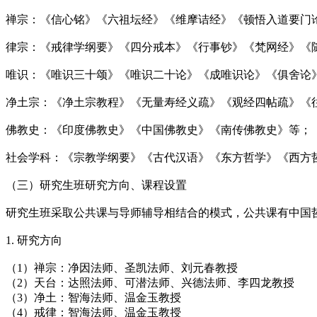
禅宗：《信心铭》《六祖坛经》《维摩诘经》《顿悟入道要门
律宗：《戒律学纲要》《四分戒本》《行事钞》《梵网经》《
唯识：《唯识三十颂》《唯识二十论》《成唯识论》《俱舍论
净土宗：《净土宗教程》《无量寿经义疏》《观经四帖疏》《
佛教史：《印度佛教史》《中国佛教史》《南传佛教史》等；
社会学科：《宗教学纲要》《古代汉语》《东方哲学》《西方
（三）研究生班研究方向、课程设置
研究生班采取公共课与导师辅导相结合的模式，公共课有中国
1. 研究方向
（1）禅宗：净因法师、圣凯法师、刘元春教授
（2）天台：达照法师、可潜法师、兴德法师、李四龙教授
（3）净土：智海法师、温金玉教授
（4）戒律：智海法师、温金玉教授