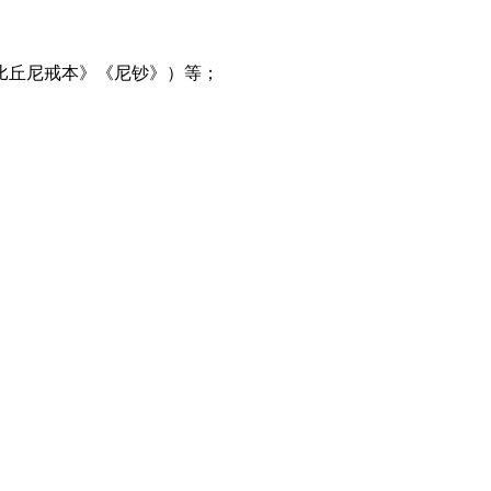
比丘尼戒本》《尼钞》）等；