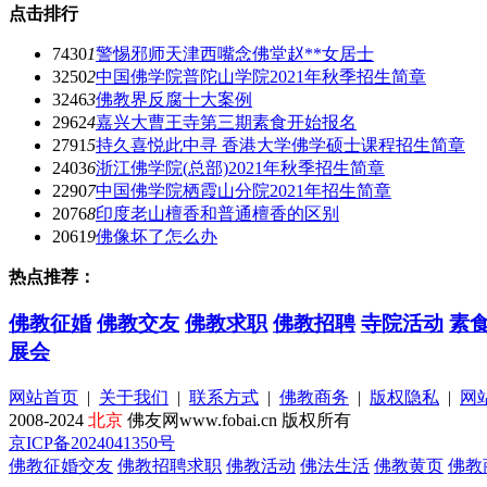
点击排行
7430
1
警惕邪师天津西嘴念佛堂赵**女居士
3250
2
中国佛学院普陀山学院2021年秋季招生简章
3246
3
佛教界反腐十大案例
2962
4
嘉兴大曹王寺第三期素食开始报名
2791
5
持久喜悦此中寻 香港大学佛学硕士课程招生简章
2403
6
浙江佛学院(总部)2021年秋季招生简章
2290
7
中国佛学院栖霞山分院2021年招生简章
2076
8
印度老山檀香和普通檀香的区别
2061
9
佛像坏了怎么办
热点推荐：
佛教征婚
佛教交友
佛教求职
佛教招聘
寺院活动
素
展会
网站首页
|
关于我们
|
联系方式
|
佛教商务
|
版权隐私
|
网
2008-2024
北京
佛友网www.fobai.cn 版权所有
京ICP备2024041350号
佛教征婚交友
佛教招聘求职
佛教活动
佛法生活
佛教黄页
佛教