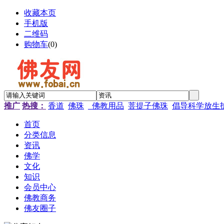
收藏本页
手机版
二维码
购物车
(
0
)
推广
热搜：
香道
佛珠
_佛教用品
菩提子佛珠
倡导科学放生
首页
分类信息
资讯
佛学
文化
知识
会员中心
佛教商务
佛友圈子