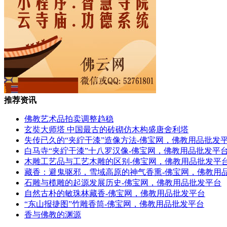
推荐资讯
佛教艺术品拍卖调整趋稳
玄奘大师塔 中国最古的砖砌仿木构盛唐舍利塔
失传已久的“夹紵干漆”造像方法-佛宝网，佛教用品批发
白马寺“夹紵干漆”十八罗汉像-佛宝网，佛教用品批发平
木雕工艺品与工艺木雕的区别-佛宝网，佛教用品批发平
藏香：避鬼驱邪，雪域高原的神气香熏-佛宝网，佛教用
石雕与榄雕的起源发展历史-佛宝网，佛教用品批发平台
自然古朴的敏珠林藏香-佛宝网，佛教用品批发平台
“东山报捷图”竹雕香筒-佛宝网，佛教用品批发平台
香与佛教的渊源