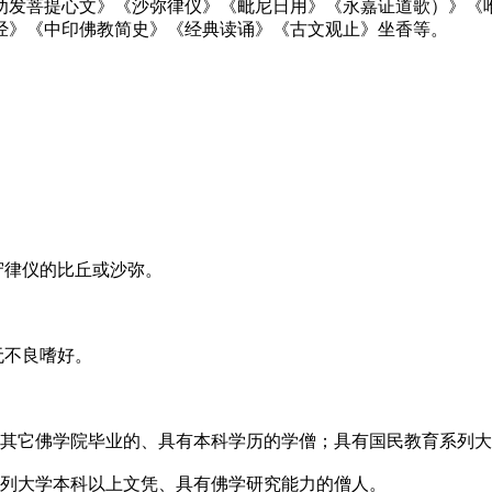
劝发菩提心文》《沙弥律仪》《毗尼日用》《永嘉证道歌）》《
经》《中印佛教简史》《经典读诵》《古文观止》坐香等。
守律仪的比丘或沙弥。
无不良嗜好。
；其它佛学院毕业的、具有本科学历的学僧；具有国民教育系列
系列大学本科以上文凭、具有佛学研究能力的僧人。