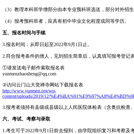
（3）教理本科班学僧部分由本专业预科班选送，部分对外招
（4）报考预科班者，应具有初中毕业文化程度或同等学历。
五、报名时间与手续
3.报名时间：从即日起至2022年9月1日止。
2.符合报考条件的僧人，见到招生简章后，认真填写报考登记
①请发送电子邮件索取报名表
yunmenzhaosheng@qq.com
②访问云门山大觉禅寺网站下载报名表
http://www.yunmen.org/wp-
content/uploads/2019/12/%E4%BA%91%E9%97%A8%E
3.报考者须持有县级或县级以上人民医院体检表（含奥抗检查
六、考试、考察与录取
1.考生可于2022年9月1日前去报到，由学院组织复习和考察及