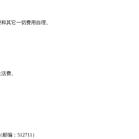
费和其它一切费用自理。
生活费。
。
编：512711）