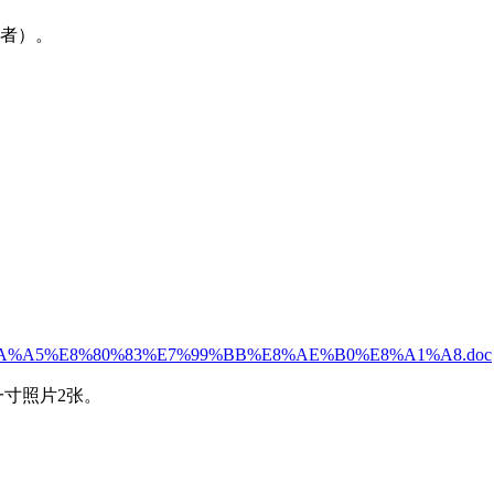
业者）。
%8A%A5%E8%80%83%E7%99%BB%E8%AE%B0%E8%A1%A8.doc
寸照片2张。