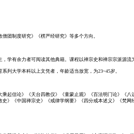
教僧团制度研究》《楞严经研究》等多个方向。
主，学有余力者可阅读其他典籍。课程以禅宗史和禅宗宗派源流
系列大学本科以上文凭者，年龄适当放宽，为23~45岁。
大乘起信论》《天台四教仪》《童蒙止观》《百法明门论》《八
教史》《中国禅宗史》《戒律学纲要》《四分戒本述义》《梵网
。