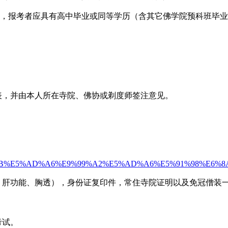
生，报考者应具有高中毕业或同等学历（含其它佛学院预科班毕
表，并由本人所在寺院、佛协或剃度师签注意见。
4%BD%9B%E5%AD%A6%E9%99%A2%E5%AD%A6%E5%91%98%E6
、肝功能、胸透），身份证复印件，常住寺院证明以及免冠僧装一
考试。