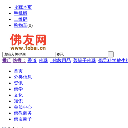
收藏本页
手机版
二维码
购物车
(
0
)
推广
热搜：
香道
佛珠
_佛教用品
菩提子佛珠
倡导科学放生
首页
分类信息
资讯
佛学
文化
知识
会员中心
佛教商务
佛友圈子