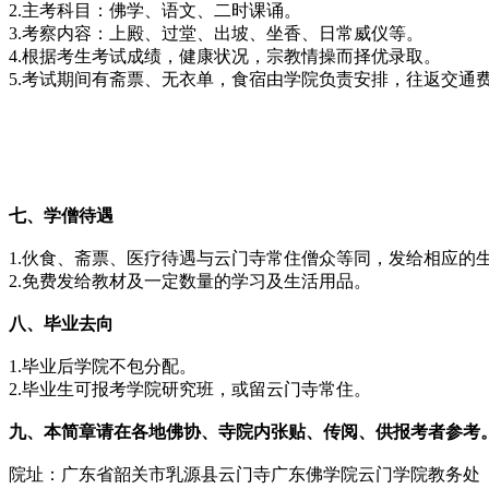
2.主考科目：佛学、语文、二时课诵。
3.考察内容：上殿、过堂、出坡、坐香、日常威仪等。
4.根据考生考试成绩，健康状况，宗教情操而择优录取。
5.考试期间有斋票、无衣单，食宿由学院负责安排，往返交通
七、学僧待遇
1.伙食、斋票、医疗待遇与云门寺常住僧众等同，发给相应的
2.免费发给教材及一定数量的学习及生活用品。
八、毕业去向
1.毕业后学院不包分配。
2.毕业生可报考学院研究班，或留云门寺常住。
九、本简章请在各地佛协、寺院内张贴、传阅、供报考者参考
院址：广东省韶关市乳源县云门寺广东佛学院云门学院教务处（邮