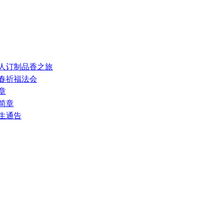
私人订制品香之旅
新春祈福法会
章
生简章
招生通告