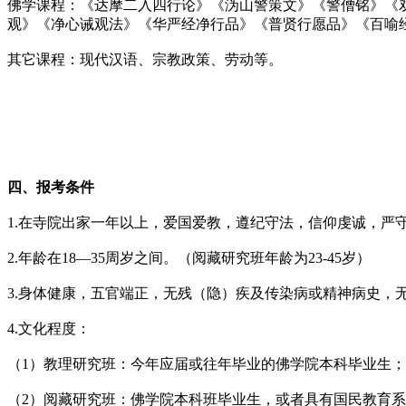
佛学课程：《达摩二入四行论》《沩山警策文》《警僧铭》《
观》《净心诫观法》《华严经净行品》《普贤行愿品》《百喻
其它课程：现代汉语、宗教政策、劳动等。
四、报考条件
1.在寺院出家一年以上，爱国爱教，遵纪守法，信仰虔诚，严
2.年龄在18—35周岁之间。（阅藏研究班年龄为23-45岁）
3.身体健康，五官端正，无残（隐）疾及传染病或精神病史，
4.文化程度：
（1）教理研究班：今年应届或往年毕业的佛学院本科毕业生
（2）阅藏研究班：佛学院本科班毕业生，或者具有国民教育