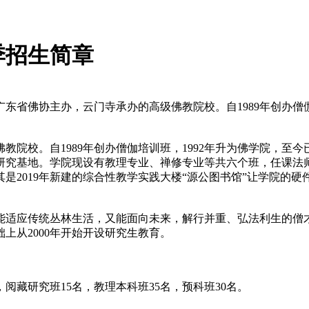
季招生简章
省佛协主办，云门寺承办的高级佛教院校。自1989年创办僧伽
院校。自1989年创办僧伽培训班，1992年升为佛学院，至今
学研究基地。学院现设有教理专业、禅修专业等共六个班，任课
是2019年新建的综合性教学实践大楼“源公图书馆”让学院的
能适应传统丛林生活，又能面向未来，解行并重、弘法利生的僧
上从2000年开始开设研究生教育。
阅藏研究班15名，教理本科班35名，预科班30名。