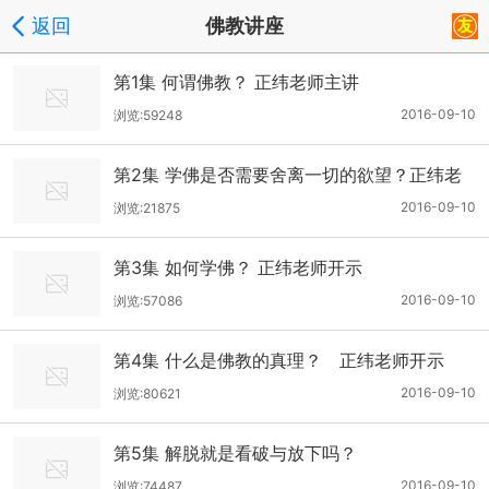
返回
佛教讲座
第1集 何谓佛教？ 正纬老师主讲
2016-09-10
浏览:59248
第2集 学佛是否需要舍离一切的欲望？正纬老
师开示
2016-09-10
浏览:21875
第3集 如何学佛？ 正纬老师开示
2016-09-10
浏览:57086
第4集 什么是佛教的真理？ 正纬老师开示
2016-09-10
浏览:80621
第5集 解脱就是看破与放下吗？
2016-09-10
浏览:74487