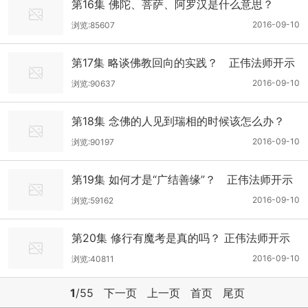
第16集 佛陀、菩萨、阿罗汉是什么意思？
2016-09-10
浏览:85607
第17集 略谈佛教回向的实践？ 正伟法师开示
2016-09-10
浏览:90637
第18集 念佛的人见到瑞相的时候该怎么办？
正伟法师开示
2016-09-10
浏览:90197
第19集 如何才是“广结善缘”？ 正伟法师开示
2016-09-10
浏览:59162
第20集 修行有魔考是真的吗？ 正伟法师开示
2016-09-10
浏览:40811
1
/55
下一页
上一页
首页
尾页