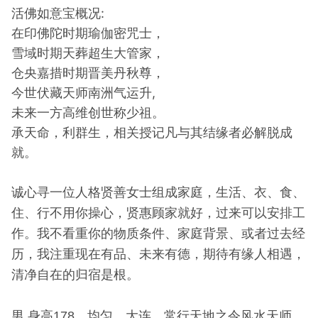
活佛如意宝概况:
在印佛陀时期瑜伽密咒士，
雪域时期天葬超生大管家，
仓央嘉措时期晋美丹秋尊，
今世伏藏天师南洲气运升,
未来一方高维创世称少祖。
承天命，利群生，相关授记凡与其结缘者必解脱成
就。
诚心寻一位人格贤善女士组成家庭，生活、衣、食、
住、行不用你操心，贤惠顾家就好，过来可以安排工
作。我不看重你的物质条件、家庭背景、或者过去经
历，我注重现在有品、未来有德，期待有缘人相遇，
清净自在的归宿是根。
男 身高178，均匀，大连，常行天地之令风水天师，