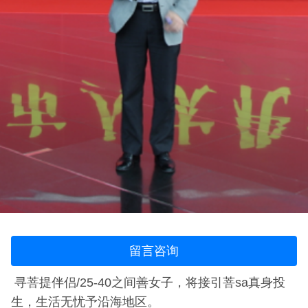
留言咨询
寻菩提伴侣/25-40之间善女子，将接引菩sa真身投
生，生活无忧予沿海地区。