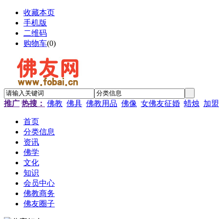
收藏本页
手机版
二维码
购物车
(
0
)
推广
热搜：
佛教
佛具
佛教用品
佛像
女佛友征婚
蜡烛
加盟
首页
分类信息
资讯
佛学
文化
知识
会员中心
佛教商务
佛友圈子