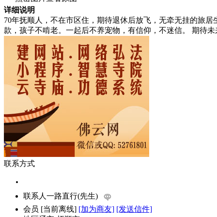
详细说明
70年抚顺人，不在市区住，期待退休后放飞，无牵无挂的旅居
款，孩子不啃老。一起后不养宠物，有信仰，不迷信。 期待未来某一
联系方式
联系人
一路直行(先生)
会员
[
当前离线
]
[加为商友]
[发送信件]